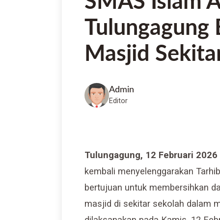
SMAS Islam A
Tulungagung 
Masjid Sekita
Admin
Editor
Tulungagung, 12 Februari 2026
kembali menyelenggarakan Tarhi
bertujuan untuk membersihkan d
masjid di sekitar sekolah dalam 
dilaksanakan pada Kamis, 12 Febr