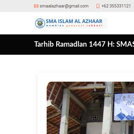
+62 355331121
smaalazhaar@gmail.com
Tarhib Ramadlan 1447 H: SMAS 