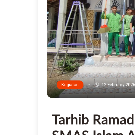
•
Kegiatan
12 February 202
Tarhib Ramad