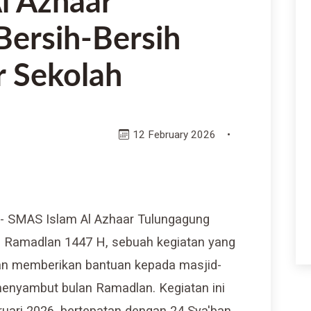
l Azhaar
Bersih-Bersih
r Sekolah
12 February 2026
•
- SMAS Islam Al Azhaar Tulungagung
b Ramadlan 1447 H, sebuah kegiatan yang
an memberikan bantuan kepada masjid-
menyambut bulan Ramadlan. Kegiatan ini
uari 2026, bertepatan dengan 24 Sya'ban