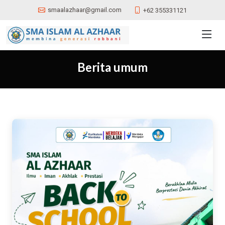
smaalazhaar@gmail.com
+62 355331121
Berita umum