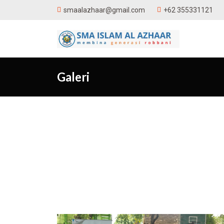
+62 355331121
smaalazhaar@gmail.com
Galeri