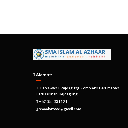
Alamat:
Jl. Pahlawan I Rejoagung Kompleks Perumahan
Darusakinah Rejoagung
+62 355331121
smaalazhaar@gmail.com