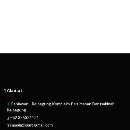
Alamat:
Jl. Pahlawan I Rejoagung Kompleks Perumahan Darusakinah
Rejoagung
+62 355331121
smaalazhaar@gmail.com