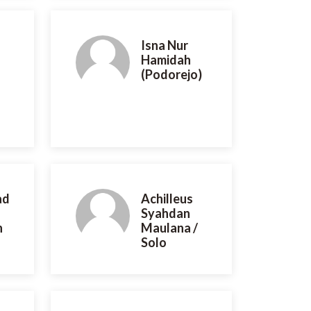
Isna Nur
Hamidah
(Podorejo)
ad
Achilleus
Syahdan
n
Maulana /
Solo