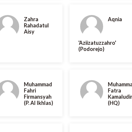
Zahra
Aqnia
Rahadatul
Aisy
'Aziizatuzzahro'
(Podorejo)
Muhammad
Muhamm
Fahri
Fatra
Firmansyah
Kamaludi
(P. Al Ikhlas)
(HQ)