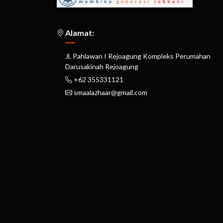
Alamat:
Jl. Pahlawan I Rejoagung Kompleks Perumahan
Darusakinah Rejoagung
+62 355331121
smaalazhaar@gmail.com