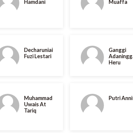
Hamdani
Muaffa
Decharuniai
Ganggi
Fuzi Lestari
Adaningg
Heru
Muhammad
Putri Ann
Uwais At
Tariq