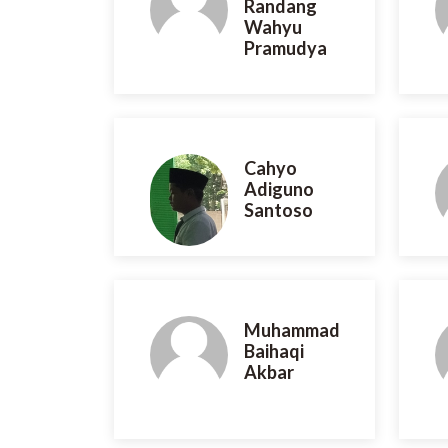
Randang
Wahyu
Pramudya
Cahyo
Adiguno
Santoso
Muhammad
Baihaqi
Akbar